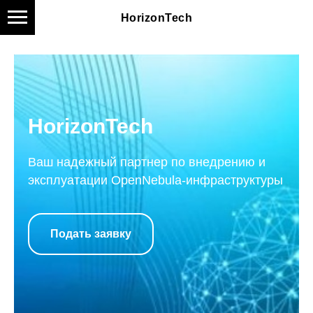
HorizonTech
HorizonTech
Ваш надежный партнер по внедрению и
эксплуатации OpenNebula-инфраструктуры
Подать заявку