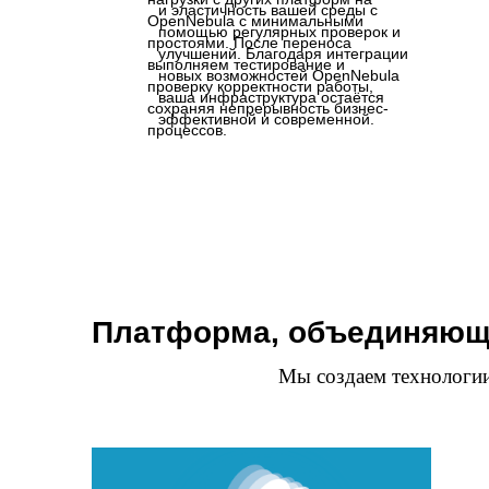
и эластичность вашей среды с
OpenNebula с минимальными
помощью регулярных проверок и
простоями. После переноса
улучшений. Благодаря интеграции
выполняем тестирование и
новых возможностей OpenNebula
проверку корректности работы,
ваша инфраструктура остаётся
сохраняя непрерывность бизнес-
эффективной и современной.
процессов.
Платформа, объединяюща
Мы создаем технологии