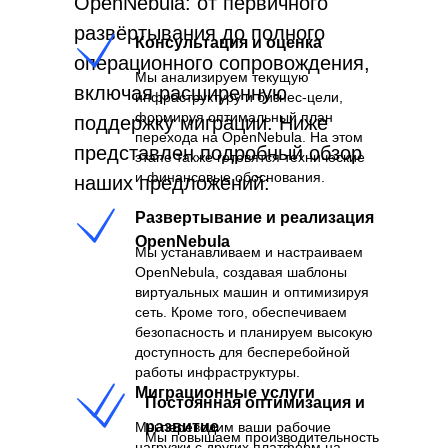
Я
OpenNebula: от первичного
развёртывания до полного
Консультация и оценка
операционного сопровождения,
Мы анализируем текущую
включая расширенную
инфраструктуру и бизнес-цели,
формируя оптимальный план
поддержку миграции. Ниже
перехода на OpenNebula. На этом
представлен подробный обзор
этапе также готовятся технические
и финансовые обоснования.
наших предложений:
Развертывание и реализация
OpenNebula
Мы устанавливаем и настраиваем
OpenNebula, создавая шаблоны
виртуальных машин и оптимизируя
сеть. Кроме того, обеспечиваем
Ы
безопасность и планируем высокую
доступность для бесперебойной
работы инфраструктуры.
Миграционные услуги
Постоянная оптимизация и
развитие
Мы переводим ваши рабочие
Мы повышаем производительность
нагрузки с других платформ на